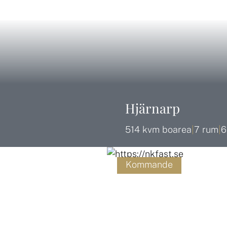
Hjärnarp
514 kvm boarea
|
7 rum
|
6
Kommande