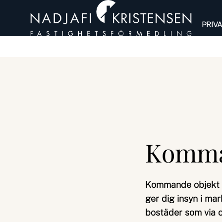
PRIV
Komma
Kommande objekt ge
ger dig insyn i ma
bostäder som via o