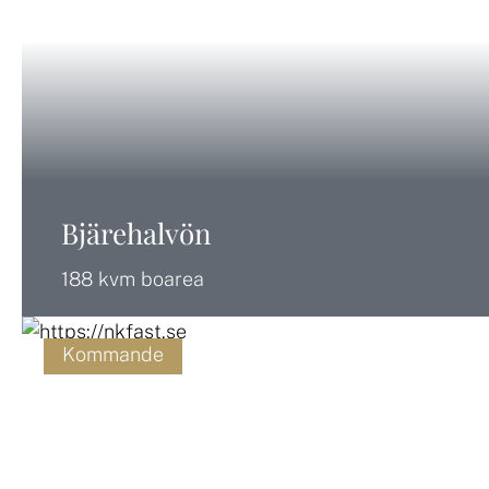
Bjärehalvön
188 kvm boarea
Kommande