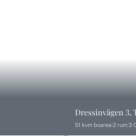
Dressinvägen 3, 
51 kvm boarea
|
2 rum
|
3 