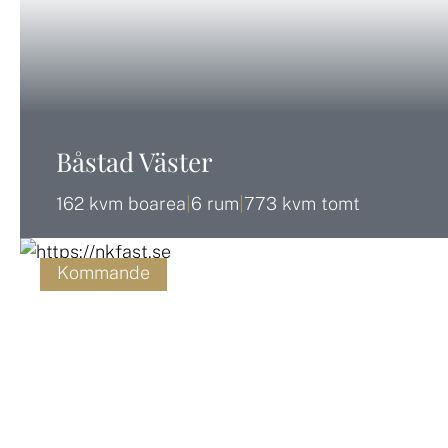
Båstad Väster
162 kvm boarea
|
6 rum
|
773 kvm tomt
Kommande