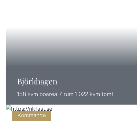
Björkhagen
158 kvm boarea
|
7 rum
|
1 022 kvm tomt
Kommande