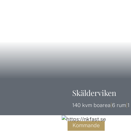
Skälderviken
140 kvm boarea
|
6 rum
|
1
Kommande