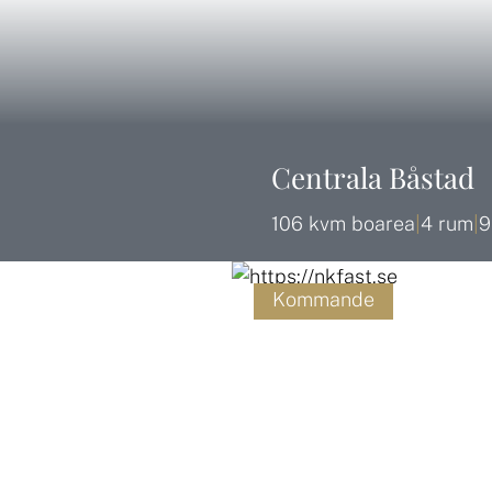
Centrala Båstad
106 kvm boarea
|
4 rum
|
9
Kommande