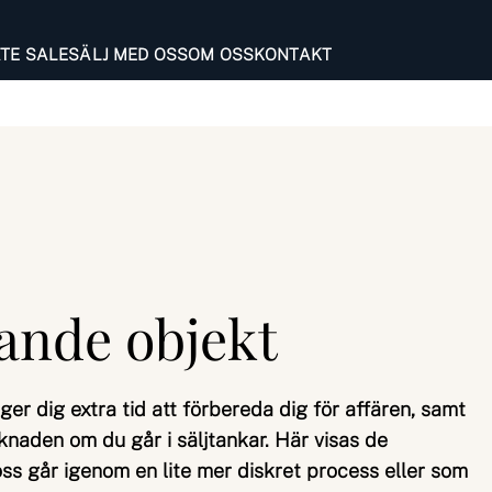
ATE SALE
SÄLJ MED OSS
OM OSS
KONTAKT
nde objekt
r dig extra tid att förbereda dig för affären, samt
rknaden om du går i säljtankar. Här visas de
ss går igenom en lite mer diskret process eller som