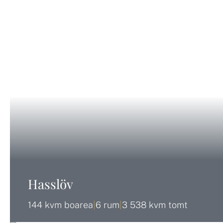
Hasslöv
144 kvm boarea
|
6 rum
|
3 538 kvm tomt