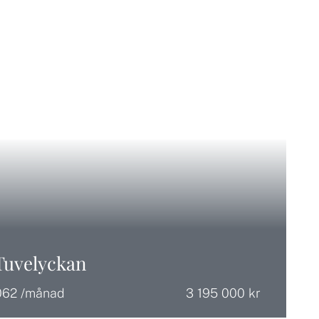
Tuvelyckan
062 /månad
3 195 000 kr