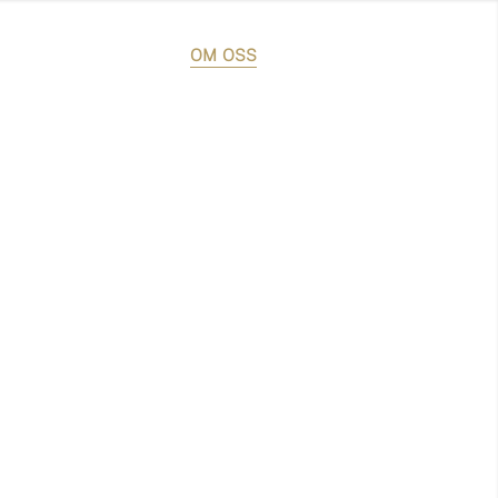
ATE SALE
SÄLJ MED OSS
OM OSS
KONTAKT
Nyheter