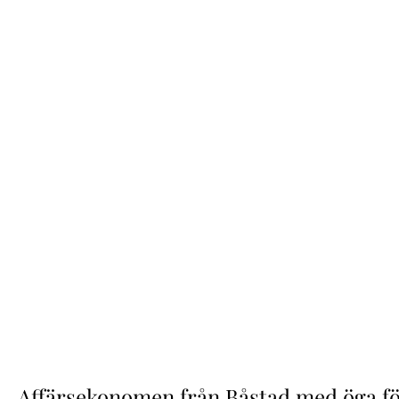
Affärsekonomen från Båstad med öga f