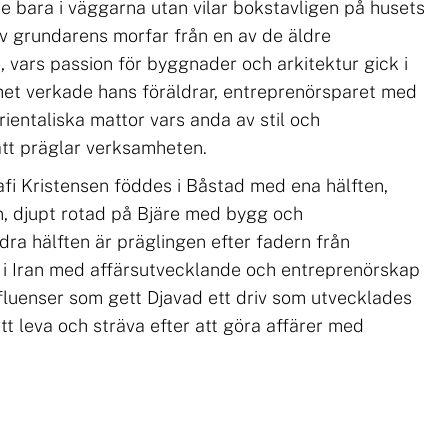
nte bara i väggarna utan vilar bokstavligen på husets
av grundarens morfar från en av de äldre
, vars passion för byggnader och arkitektur gick i
het verkade hans föräldrar, entreprenörsparet med
rientaliska mattor vars anda av stil och
tt präglar verksamheten.
fi Kristensen föddes i Båstad med ena hälften,
n, djupt rotad på Bjäre med bygg och
ra hälften är präglingen efter fadern från
 i Iran med affärsutvecklande och entreprenörskap
nfluenser som gett Djavad ett driv som utvecklades
 att leva och sträva efter att göra affärer med