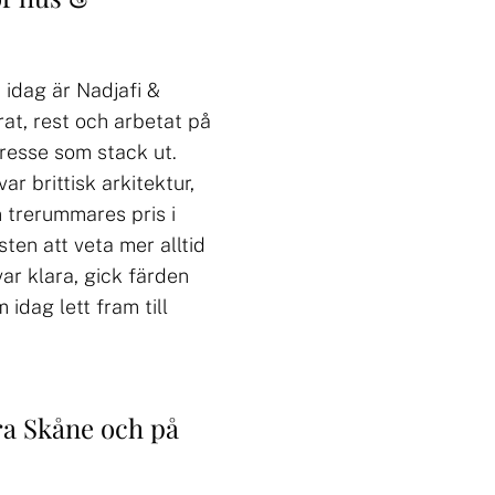
 idag är Nadjafi &
rat, rest och arbetat på
tresse som stack ut.
r brittisk arkitektur,
n trerummares pris i
ten att veta mer alltid
ar klara, gick färden
 idag lett fram till
ra Skåne och på