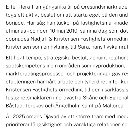
Efter flera framgångsrika år på Öresundsmarkna
togs ett aktivt beslut om att starta eget på den und
började. Här såg han luckor på fastighetsmarknade
utmanas – och den 10 maj 2010, samma dag som dot
öppnades Nadjafi & Kristensen Fastighetsförmedlin
Kristensen som en hyllning till Sara, hans livskamrat
Ett högt tempo, strategiska beslut, genuint relati
spetskompetens inom områden som nyproduktion,
markförädlingsprocesser och projekteringar gav res
etableringen har hårt arbete och lyhördhet inför ku
Kristensen Fastighetsförmedling till den i särklass 
fastighetsmäklaren i nordvästra Skåne och Bjäreha
Båstad, Torekov och Ängelholm samt på Mallorca.
År 2025 omges Djavad av ett större team med meda
prioriterar långsiktighet och varaktiga relationer, s