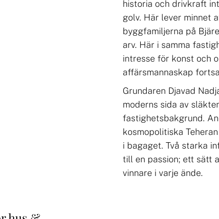
historia och drivkraft i
golv. Här lever minnet 
byggfamiljerna på Bjäre
arv. Här i samma fastig
intresse för konst och o
affärsmannaskap fortsa
Grundaren Djavad Nadja
moderns sida av släkte
fastighetsbakgrund. And
kosmopolitiska Teheran
i bagaget. Två starka i
till en passion; ett sätt
vinnare i varje ände.
ör hus
&