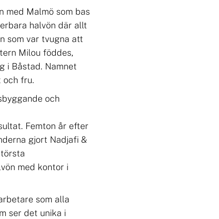
den med Malmö som bas
erbara halvön där allt
n som var tvugna att
tern Milou föddes,
g i Båstad. Namnet
 och fru.
onsbyggande och
ultat. Femton år efter
nderna gjort Nadjafi &
största
lvön med kontor i
rbetare som alla
om ser det unika i