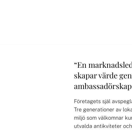
“
En marknadsled
skapar värde gen
ambassadörskap 
Företagets själ avspegla
Tre generationer av lok
miljö som välkomnar k
utvalda antikviteter oc